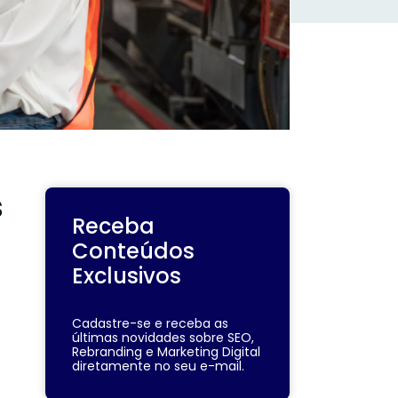
s
Receba
Conteúdos
Exclusivos
Cadastre-se e receba as
últimas novidades sobre SEO,
Rebranding e Marketing Digital
diretamente no seu e-mail.