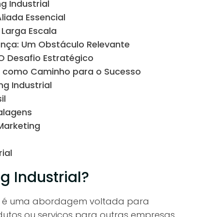
g Industrial
iada Essencial
 Larga Escala
ança: Um Obstáculo Relevante
O Desafio Estratégico
a como Caminho para o Sucesso
g Industrial
il
alagens
Marketing
ial
g Industrial?
as é uma abordagem voltada para
tos ou serviços para outras empresas