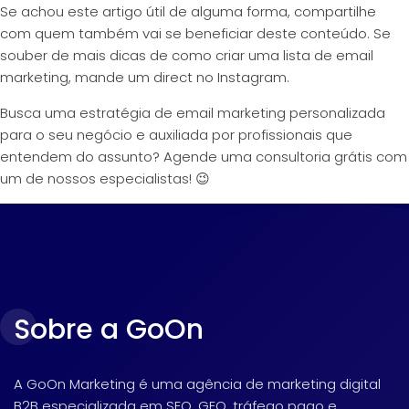
Se achou este artigo útil de alguma forma, compartilhe
com quem também vai se beneficiar deste conteúdo. Se
souber de mais dicas de como criar uma lista de email
marketing, mande um
direct no Instagram
.
Busca uma estratégia de email marketing personalizada
para o seu negócio e auxiliada por profissionais que
entendem do assunto? Agende uma
consultoria grátis
com
um de nossos especialistas! 😉
Sobre a GoOn
A GoOn Marketing é uma agência de marketing digital
B2B especializada em SEO, GEO, tráfego pago e