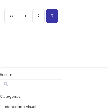
3
<<
1
2
Buscar
Search
Categorias
Identidade Visual